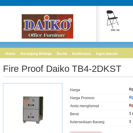
Home
Keranjang Belanja
Berita
Konfirmasi
Agen daerah
Fire Proof Daiko TB4-2DKST
Rp
Harga
Rp
Harga Promosi
Rp
Anda menghemat
1
Berat
1
Ketersediaan Barang