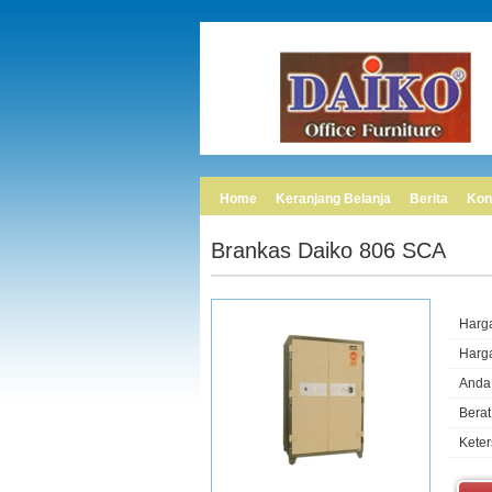
Home
Keranjang Belanja
Berita
Kon
Brankas Daiko 806 SCA
Harg
Harg
Anda
Berat
Kete