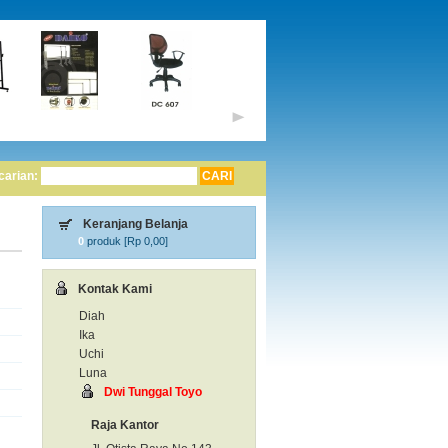
carian:
Keranjang Belanja
0
produk [
Rp 0,00
]
Kontak Kami
Diah
Ika
Uchi
Luna
Dwi Tunggal Toyo
Raja Kantor