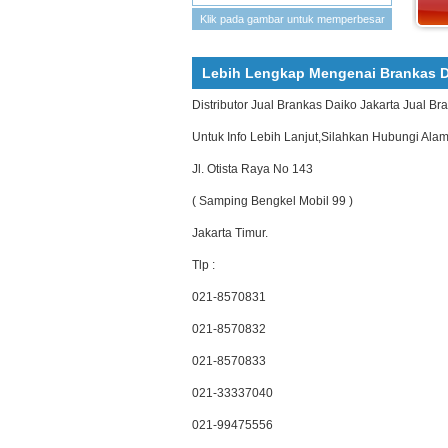
Klik pada gambar untuk memperbesar
Lebih Lengkap Mengenai Brankas D
Distributor Jual Brankas Daiko Jakarta Jual B
Untuk Info Lebih Lanjut,Silahkan Hubungi Ala
Jl. Otista Raya No 143
( Samping Bengkel Mobil 99 )
Jakarta Timur.
Tlp :
021-8570831
021-8570832
021-8570833
021-33337040
021-99475556