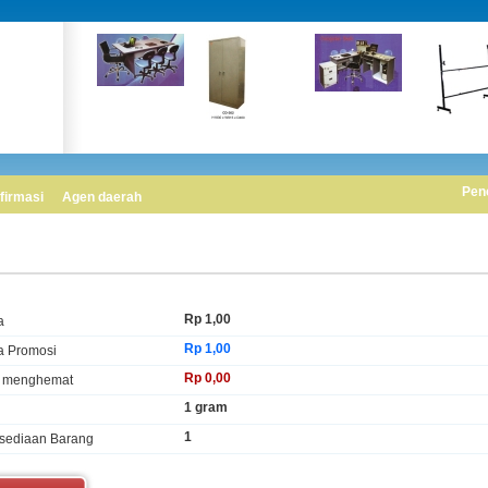
Pen
firmasi
Agen daerah
Rp 1,00
a
Rp 1,00
a Promosi
Rp 0,00
 menghemat
1 gram
1
rsediaan Barang