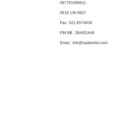
087781999911
0816 136 0607
Fax : 021-8570830
PIN BB : 2BAEEAA8
Email : info@rajakantor.com