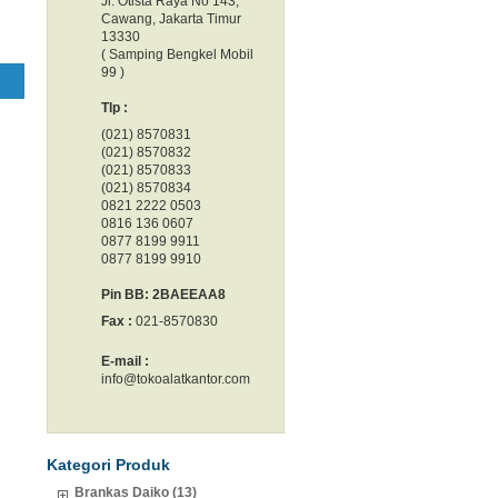
Jl. Otista Raya No 143,
Cawang, Jakarta Timur
13330
( Samping Bengkel Mobil
99 )
Tlp :
(021) 8570831
(021) 8570832
(021) 8570833
(021) 8570834
0821 2222 0503
0816 136 0607
0877 8199 9911
0877 8199 9910
Pin BB: 2BAEEAA8
Fax :
021-8570830
E-mail :
info@tokoalatkantor.com
Kategori Produk
Brankas Daiko (13)