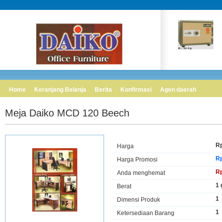
Home
Keranjang Belanja
Berita
Konfirmasi
Agen daerah
Meja Daiko MCD 120 Beech
Rp
Harga
Rp
Harga Promosi
Rp
Anda menghemat
1
Berat
1
Dimensi Produk
1
Ketersediaan Barang